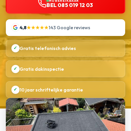
NU BEREIKBAAR
BEL 085 019 12 03
4,8
★★★★★
143 Google reviews
✓
Gratis telefonisch advies
✓
Gratis dakinspectie
✓
10 jaar schriftelijke garantie