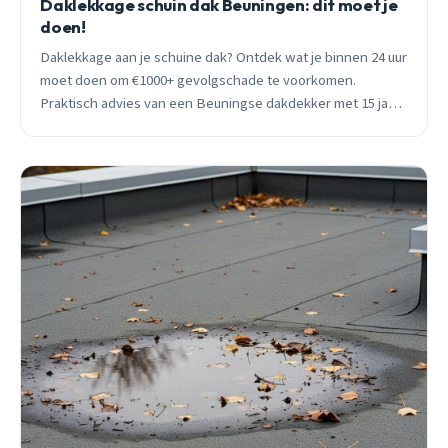
Daklekkage schuin dak Beuningen: dit moet je
doen!
Daklekkage aan je schuine dak? Ontdek wat je binnen 24 uur
moet doen om €1000+ gevolgschade te voorkomen.
Praktisch advies van een Beuningse dakdekker met 15 jaar
ervaring.