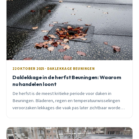
22 OKTOBER 2025 · DAKLEKKAGE BEUNINGEN
Daklekkage in de herfst Beuningen: Waarom
nu handelen loont
De herfst is de meest kritieke periode voor daken in
Beuningen. Bladeren, regen en temperatuurwisselingen
veroorzaken lekkages die vaak pas later zichtbaar worden.
Ontdek waarom snelle actie nu duizenden euro&#8217;s
bespaart.