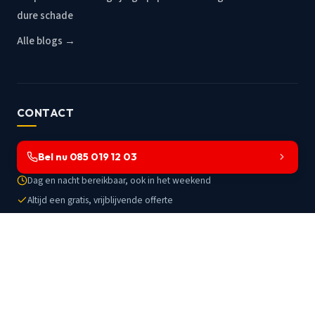
dure schade
Alle blogs →
CONTACT
Bel nu 085 019 12 03
Dag en nacht bereikbaar, ook in het weekend
Altijd een gratis, vrijblijvende offerte
Werkzaam in Beuningen en omstreken
© 1992–2026
Dakdekker Beuningen
· KvK 82444129
Privacybeleid
·
Algemene voorwaarden
·
Cookies
·
Disclaimer
·
Sitemap